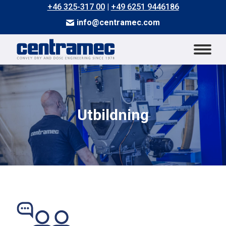
+46 325-317 00
|
+49 6251 9446186
info@centramec.com
Utbildning
Du är här: