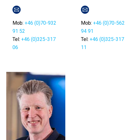
E-
E-
post
post
Mob:
+46 (0)70-932
Mob:
+46 (0)70-562
91 52
94 91
Tel:
+46 (0)325-317
Tel:
+46 (0)325-317
06
11