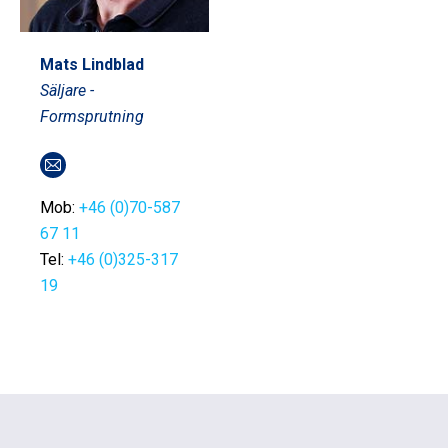
Mats Lindblad
Säljare -
Formsprutning
E-
post
Mob:
+46 (0)70-587
67 11
Tel:
+46 (0)325-317
19