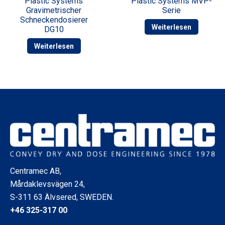
Plastic Systems
Plastic Systems MVP-
Gravimetrischer
Serie
Schneckendosierer
Weiterlesen
DG10
Weiterlesen
Centramec AB,
Mårdaklevsvägen 24,
S-311 63 Älvsered, SWEDEN.
+46 325-317 00