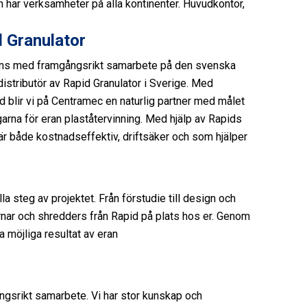
 har verksamheter på alla kontinenter. Huvudkontor,
d Granulator
mmans med framgångsrikt samarbete på den svenska
istributör av Rapid Granulator i Sverige. Med
 blir vi på Centramec en naturlig partner med målet
ngarna för eran plaståtervinning. Med hjälp av Rapids
är både kostnadseffektiv, driftsäker och som hjälper
 steg av projektet. Från förstudie till design och
varnar och shredders från Rapid på plats hos er. Genom
sta möjliga resultat av eran
ngsrikt samarbete. Vi har stor kunskap och