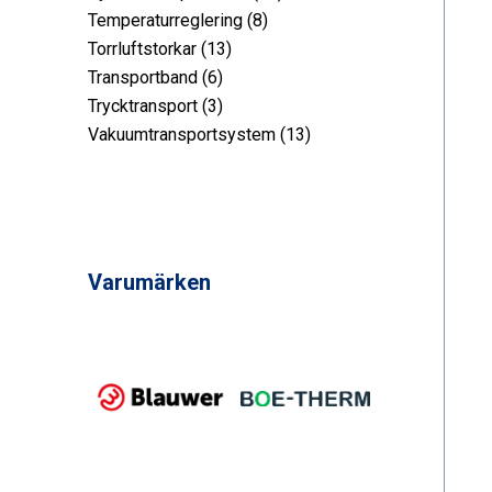
8
produkt
Temperaturreglering
8
13
produkt
Torrluftstorkar
13
6
produkt
Transportband
6
produkt
3
Trycktransport
3
produkt
13
Vakuumtransportsystem
13
produkt
Varumärken