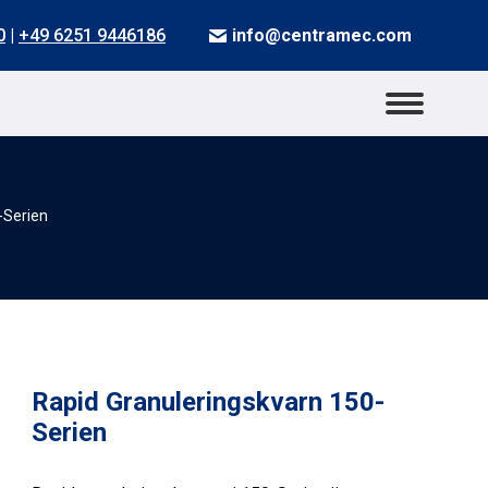
0
|
+49 6251 9446186
info@centramec.com
-Serien
Rapid Granuleringskvarn 150-
Serien