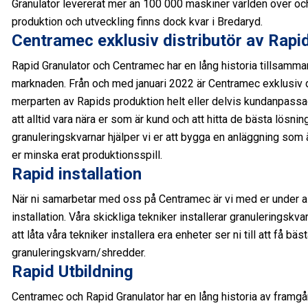
Granulator levererat mer än 100 000 maskiner världen över och
produktion och utveckling finns dock kvar i Bredaryd.
Centramec exklusiv distributör av Rapi
Rapid Granulator och Centramec har en lång historia tillsa
marknaden. Från och med januari 2022 är Centramec exklusiv d
merparten av Rapids produktion helt eller delvis kundanpassad
att alltid vara nära er som är kund och att hitta de bästa lösni
granuleringskvarnar hjälper vi er att bygga en anläggning som 
er minska erat produktionsspill.
Rapid installation
När ni samarbetar med oss på Centramec är vi med er under alla
installation. Våra skickliga tekniker installerar granuleringsk
att låta våra tekniker installera era enheter ser ni till att få bä
granuleringskvarn/shredder.
Rapid Utbildning
Centramec och Rapid Granulator har en lång historia av framgå