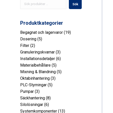
Sök
Produktkategorier
19
Begagnat och lagervaror
19
5
produkt
Dosering
5
2
produkt
Filter
2
produkt
3
Granuleringskvarnar
3
produkt
6
Installationsdetaljer
6
5
produkt
Materialbehållare
5
produkt
5
Mixning & Blandning
5
3
produkt
Oktabinhantering
3
5
produkt
PLC-Styrningar
5
3
produkt
Pumpar
3
produkt
8
Säckhantering
8
6
produkt
Silolösningar
6
produkt
13
Systemkomponenter
13