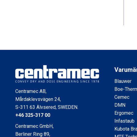
Varumä
Blauwer
Boe-Ther
Centramec AB,
Cemec
Mårdaklevsvägen 24,
DMN
S-311 63 Älvsered, SWEDEN.
Ergomec
+46 325-317 00
Infastaub
Centramec GmbH,
Kubota Br
Berliner Ring 89,
MTF Techn