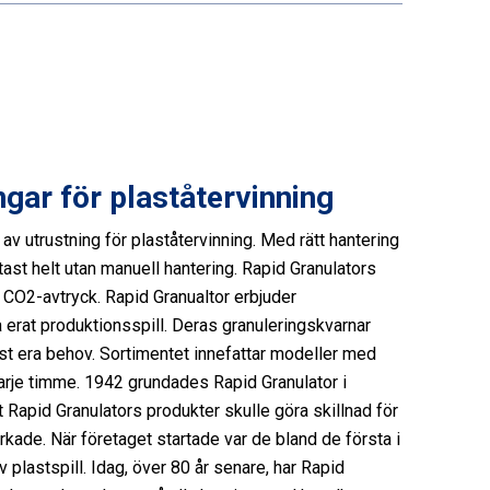
ngar för plaståtervinning
 av utrustning för plaståtervinning. Med rätt hantering
oftast helt utan manuell hantering. Rapid Granulators
t CO2-avtryck. Rapid Granualtor erbjuder
 erat produktionsspill. Deras granuleringskvarnar
ust era behov. Sortimentet innefattar modeller med
t varje timme. 1942 grundades Rapid Granulator i
 Rapid Granulators produkter skulle göra skillnad för
ade. När företaget startade var de bland de första i
 plastspill. Idag, över 80 år senare, har Rapid