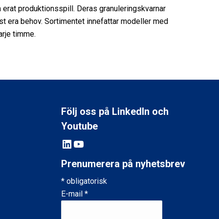
 erat produktionsspill. Deras granuleringskvarnar
ust era behov. Sortimentet innefattar modeller med
varje timme.
Följ oss på LinkedIn och
Youtube
LinkedIn
YouTube
Prenumerera på nyhetsbrev
*
obligatorisk
E-mail
*