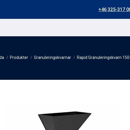
+46 325-317 0
ida
Produkter
Granuleringskvarnar
Rapid Granuleringskvarn 150
Du är här: