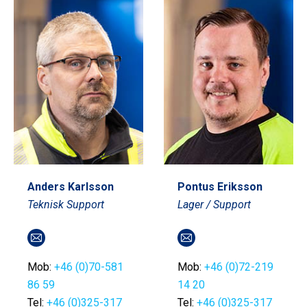
Anders Karlsson
Pontus Eriksson
Teknisk Support
Lager / Support
E-
E-
post
post
Mob:
+46 (0)70-581
Mob:
+46 (0)72-219
86 59
14 20
Tel:
+46 (0)325-317
Tel:
+46 (0)325-317