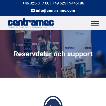
+46 325-317 00
|
+49 6251 9446186
info@centramec.com
Reservdelar och support
Du är här: