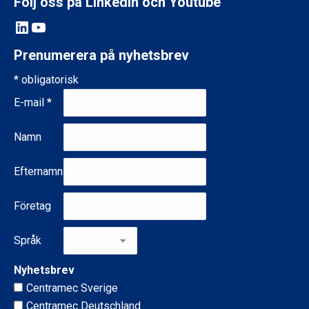
Följ oss på LinkedIn och Youtube
LinkedIn
YouTube
Prenumerera på nyhetsbrev
*
obligatorisk
E-mail
*
Namn
Efternamn
Företag
Språk
Nyhetsbrev
Centramec Sverige
Centramec Deutschland