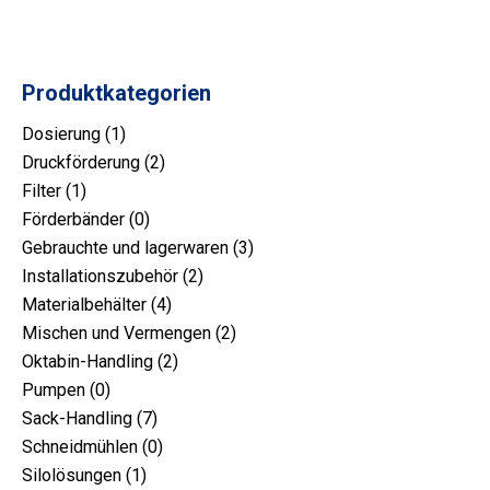
Produktkategorien
1
Dosierung
1
Produkt
2
Druckförderung
2
1
Produkt
Filter
1
Produkt
0
Förderbänder
0
Produkt
3
Gebrauchte und lagerwaren
3
2
Produkt
Installationszubehör
2
4
Produkt
Materialbehälter
4
Produkt
2
Mischen und Vermengen
2
2
Produkt
Oktabin-Handling
2
0
Produkt
Pumpen
0
Produkt
7
Sack-Handling
7
Produkt
0
Schneidmühlen
0
1
Produkt
Silolösungen
1