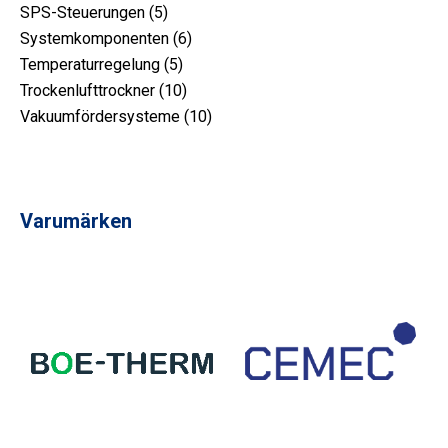
Produkt
5
SPS-Steuerungen
5
Produkt
6
Systemkomponenten
6
5
Produkt
Temperaturregelung
5
Produkt
10
Trockenlufttrockner
10
Produkt
10
Vakuumfördersysteme
10
Produkt
Varumärken