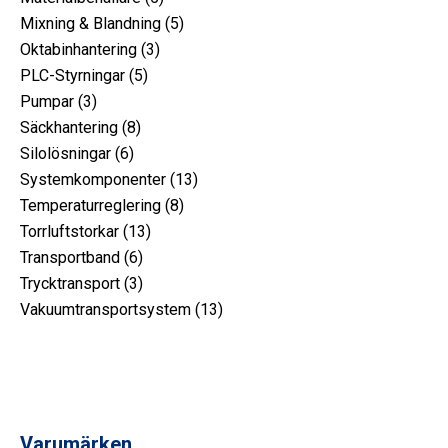
produkt
5
Mixning & Blandning
5
3
produkt
Oktabinhantering
3
5
produkt
PLC-Styrningar
5
3
produkt
Pumpar
3
produkt
8
Säckhantering
8
6
produkt
Silolösningar
6
produkt
13
Systemkomponenter
13
8
produkt
Temperaturreglering
8
13
produkt
Torrluftstorkar
13
6
produkt
Transportband
6
produkt
3
Trycktransport
3
produkt
13
Vakuumtransportsystem
13
produkt
Varumärken