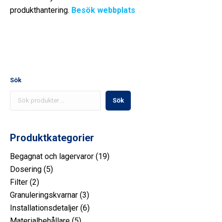
produkthantering.
Besök webbplats
Sök
Sök
Produktkategorier
19
Begagnat och lagervaror
19
5
produkt
Dosering
5
2
produkt
Filter
2
produkt
3
Granuleringskvarnar
3
produkt
6
Installationsdetaljer
6
5
produkt
Materialbehållare
5