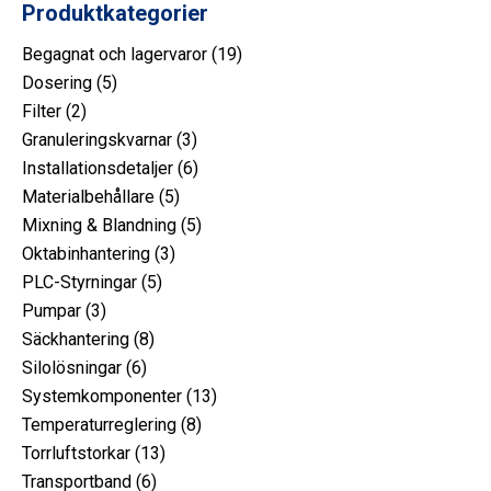
Produktkategorier
19
Begagnat och lagervaror
19
5
produkt
Dosering
5
2
produkt
Filter
2
produkt
3
Granuleringskvarnar
3
produkt
6
Installationsdetaljer
6
5
produkt
Materialbehållare
5
produkt
5
Mixning & Blandning
5
3
produkt
Oktabinhantering
3
5
produkt
PLC-Styrningar
5
3
produkt
Pumpar
3
produkt
8
Säckhantering
8
6
produkt
Silolösningar
6
produkt
13
Systemkomponenter
13
8
produkt
Temperaturreglering
8
13
produkt
Torrluftstorkar
13
6
produkt
Transportband
6