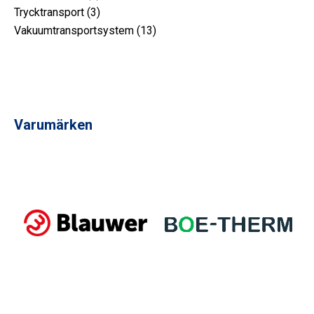
produkt
3
Trycktransport
3
produkt
13
Vakuumtransportsystem
13
produkt
Varumärken