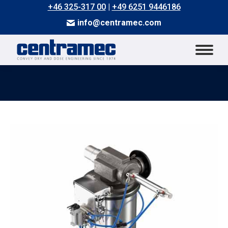
+46 325-317 00
|
+49 6251 9446186
info@centramec.com
Du är här: